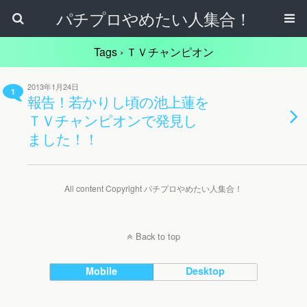
パチプロやめたい人集合！
Tags › ＴＶチャンピオン
2013年1月24日
1
報告！若かりし頃の池上蓮を
ＴＶチャンピオンで発見し
ました！！
All content Copyright パチプロやめたい人集合！
Back to top
Mobile
Desktop