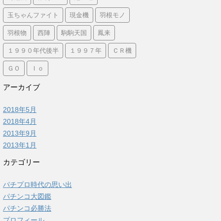
玉ちゃんファイト
現金機
羽根モノ
羽根物
西陣
駒駒天国
鳳来
１９９０年代後半
１９９７年
ＣＲ機
ＧＯ
Ｉｏ
アーカイブ
2018年5月
2018年4月
2013年9月
2013年1月
カテゴリー
パチプロ時代の思い出
パチンコ大図鑑
パチンコ必勝法
プロフィール