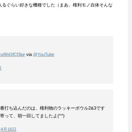
入るぐらい好きな機種でした（まあ、権利モノ自体そんな
.co/6hGfCf3jgr
via
@YouTube
日
番打ち込んだのは、権利物のラッキーボウル2&3です
って、朝一回してましたよ(^^)
年4月16日