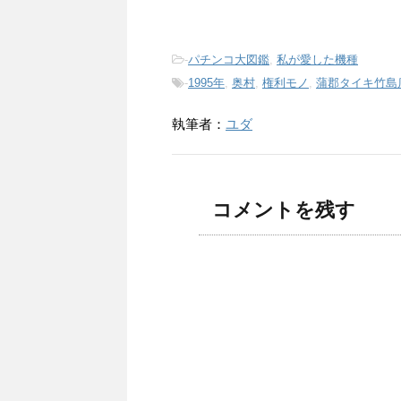
-
パチンコ大図鑑
,
私が愛した機種
-
1995年
,
奥村
,
権利モノ
,
蒲郡タイキ竹島
執筆者：
ユダ
コメントを残す