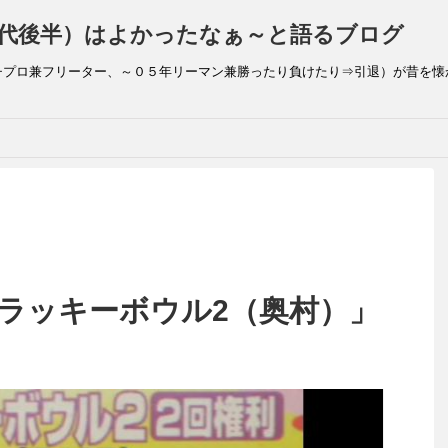
代後半）はよかったなぁ～と語るブログ
チプロ兼フリーター、～０５年リーマン兼勝ったり負けたり⇒引退）が昔を懐
】「ラッキーボウル2（奥村）」