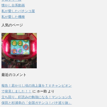
懐かし台系動画
私が愛したパチンコ屋
私が愛した機種
人気のページ
最近のコメント
報告！若かりし頃の池上蓮をＴＶチャンピオン
で発見しました！！
に ホー助 より
立ち回り、釘読みの勉強になる！マンション久
保田と杉浦幸の「全国ガチンコ！パチ巡り旅」