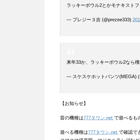
ラッキーボウル2とかモナキスト
— プレジー３吉 (@prezee333)
20
来年33か、ラッキーボウル2なら
— スケスケホットパンツ(MEGA) (@su
【お知らせ】
昔の機種は
777タウン.net
で遊べるも
遊べる機種は
777タウン.net
で確認で