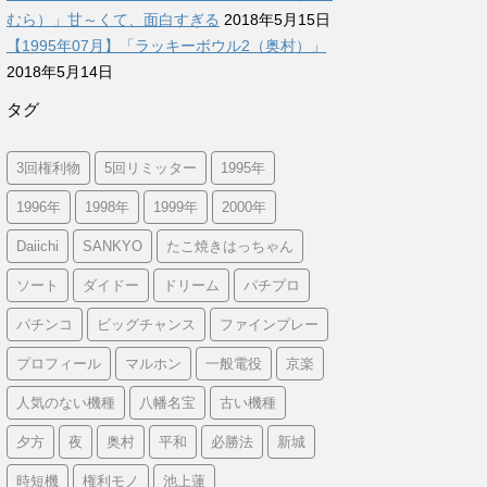
むら）」甘～くて、面白すぎる
2018年5月15日
【1995年07月】「ラッキーボウル2（奥村）」
2018年5月14日
タグ
3回権利物
5回リミッター
1995年
1996年
1998年
1999年
2000年
Daiichi
SANKYO
たこ焼きはっちゃん
ソート
ダイドー
ドリーム
パチプロ
パチンコ
ビッグチャンス
ファインプレー
プロフィール
マルホン
一般電役
京楽
人気のない機種
八幡名宝
古い機種
夕方
夜
奥村
平和
必勝法
新城
時短機
権利モノ
池上蓮