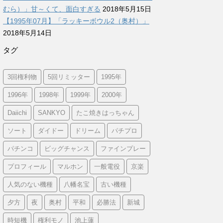
むら）」甘～くて、面白すぎる
2018年5月15日
【1995年07月】「ラッキーボウル2（奥村）」
2018年5月14日
タグ
3回権利物
5回リミッター
1995年
1996年
1998年
1999年
2000年
Daiichi
SANKYO
たこ焼きはっちゃん
ソート
ダイドー
ドリーム
パチプロ
パチンコ
ビッグチャンス
ファインプレー
プロフィール
マルホン
一般電役
京楽
人気のない機種
八幡名宝
古い機種
夕方
夜
奥村
平和
必勝法
新城
時短機
権利モノ
池上蓮