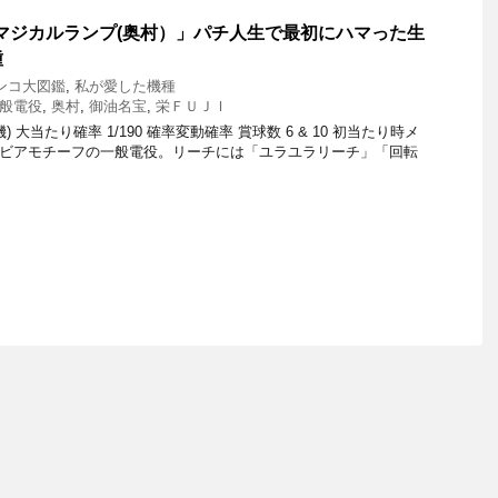
】「マジカルランプ(奥村）」パチ人生で最初にハマった生
種
ンコ大図鑑
,
私が愛した機種
般電役
,
奥村
,
御油名宝
,
栄ＦＵＪＩ
 大当たり確率 1/190 確率変動確率 賞球数 6 & 10 初当たり時メ
 アラビアモチーフの一般電役。リーチには「ユラユラリーチ」「回転