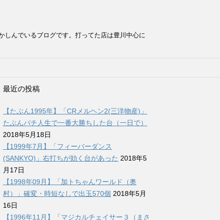
かしんでいるブログです。打ってた店は豊川中心に
最近の投稿
【たぶん1995年】「CRメルヘン2(三洋物産)」
たぶんパチ人生で一番大勝ちした台（一日で）
2018年5月18日
【1999年7月】「フィーバーダンス
(SANKYO)」右打ちが効く台があった
2018年5
月17日
【1998年09月】「加トちゃんワールド（奥
村）」確変・時短なしで出玉570個
2018年5月
16日
【1996年11月】「マジカルチェイサー３（まさ