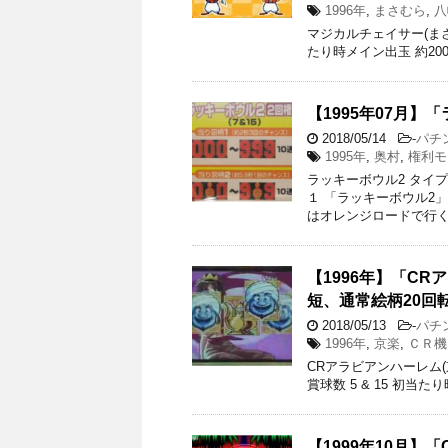
1996年
,
まさむら
,
八
マジカルチェイサー(まさむ
たり時メイン出玉 約200
【1995年07月】
2018/05/14
-
パチ
1995年
,
奥村
,
権利モ
ラッキーボウル2 タイ
１ 「ラッキーボウル2
はオレンジロードで行く
【1996年】「CRア
短、通常絵柄20回
2018/05/13
-
パチ
1996年
,
京楽
,
ＣＲ機
CRアラビアンハーレム(京楽
賞球数 5 & 15 初当た
【1999年10月】