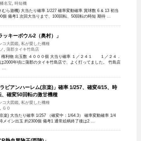
幡名宝
,
時短機
ら遊機) 大当たり確率 1/227 確率変動確率 賞球数 6 & 13 初当
0個 備考1 次回大当りまで、100回転、50回転の時短 期待 …
「ラッキーボウル2（奥村）」
ンコ大図鑑
,
私が愛した機種
ノ
,
蒲郡タイキ竹島店
プ 権利物 出玉数 ４０００個 大当り確率 １／２４１ １／２４．
」は2000年頃に蒲郡のタイキ竹島店で、よく打ってました。 竹島店
 …
ラビアンハーレム(京楽)」確率 1/257、確変4/15、時
転、確変50回転の激甘機種
ンコ大図鑑
,
私が愛した機種
,
ＧＯ
) 大当たり確率 1/257 （確変中：1/64.3） 確率変動確率 1/4
り時メイン出玉 約2300個 備考1 通常絵柄終了後は2 …
「CR熱血冒険王(西陣)」