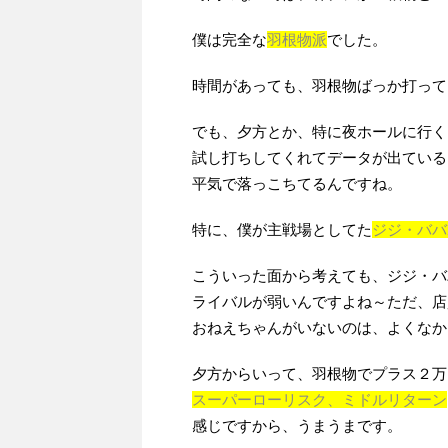
僕は完全な
羽根物派
でした。
時間があっても、羽根物ばっか打って
でも、夕方とか、特に夜ホールに行く
試し打ちしてくれてデータが出ている
平気で落っこちてるんですね。
特に、僕が主戦場としてた
ジジ・ババ
こういった面から考えても、ジジ・バ
ライバルが弱いんですよね～ただ、店
おねえちゃんがいないのは、よくなか
夕方からいって、羽根物でプラス２万
スーパーローリスク、ミドルリターン
感じですから、うまうまです。