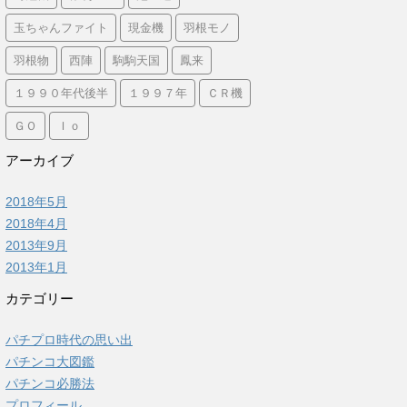
玉ちゃんファイト
現金機
羽根モノ
羽根物
西陣
駒駒天国
鳳来
１９９０年代後半
１９９７年
ＣＲ機
ＧＯ
Ｉｏ
アーカイブ
2018年5月
2018年4月
2013年9月
2013年1月
カテゴリー
パチプロ時代の思い出
パチンコ大図鑑
パチンコ必勝法
プロフィール