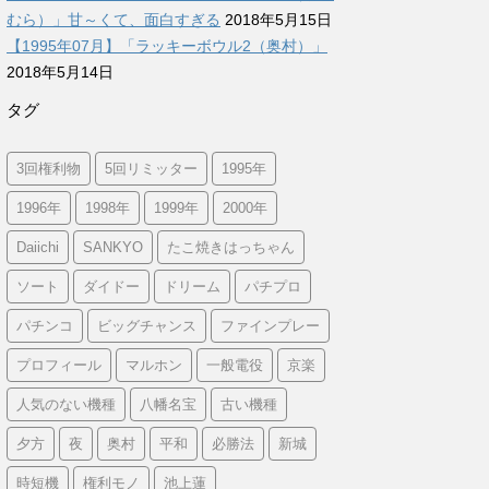
むら）」甘～くて、面白すぎる
2018年5月15日
【1995年07月】「ラッキーボウル2（奥村）」
2018年5月14日
タグ
3回権利物
5回リミッター
1995年
1996年
1998年
1999年
2000年
Daiichi
SANKYO
たこ焼きはっちゃん
ソート
ダイドー
ドリーム
パチプロ
パチンコ
ビッグチャンス
ファインプレー
プロフィール
マルホン
一般電役
京楽
人気のない機種
八幡名宝
古い機種
夕方
夜
奥村
平和
必勝法
新城
時短機
権利モノ
池上蓮