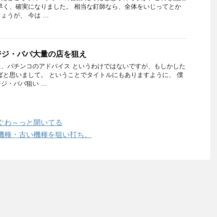
早く、確実になりました。 相当な釘師なら、全体をいじってとか
ょうが、 今は …
ジジ・ババ大量の店を狙え
、パチンコのアドバイス というわけではないですが、もしかした
ばと思いまして。 ということでタイトルにもありますように、 僕
ジ・ババ狙い …
ぐわ～っと開いてる
機種・古い機種を狙い打ち。