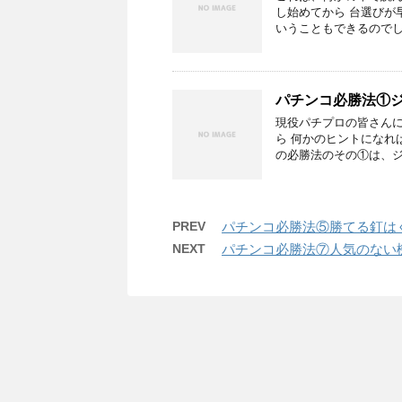
し始めてから 台選びが
いうこともできるのでし
パチンコ必勝法①
現役パチプロの皆さんに
ら 何かのヒントになれ
の必勝法のその①は、ジ
PREV
パチンコ必勝法⑤勝てる釘は
NEXT
パチンコ必勝法⑦人気のない