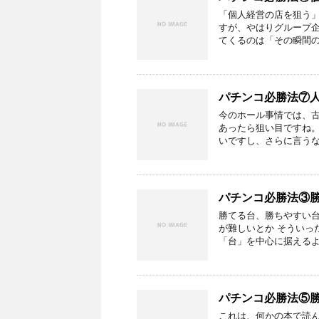
「個人経営の店を狙う」
すが、やはりグループ企
てくるのは「その瞬間の
パチンコ必勝法⑦
今のホール事情では、古
あったら狙い目ですね。
いですし、さらに言うな
パチンコ必勝法③
勝てる台、勝ちやすい台
が難しいとか そういっ
「台」を中心に据えるよ
パチンコ必勝法⑤
これは、何かの本で読ん