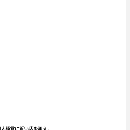
個人経営に近い店を狙え。