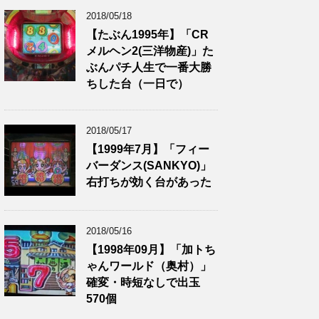
2018/05/18
【たぶん1995年】「CR
メルヘン2(三洋物産)」た
ぶんパチ人生で一番大勝
ちした台（一日で）
2018/05/17
【1999年7月】「フィー
バーダンス(SANKYO)」
右打ちが効く台があった
2018/05/16
【1998年09月】「加トち
ゃんワールド（奥村）」
確変・時短なしで出玉
570個