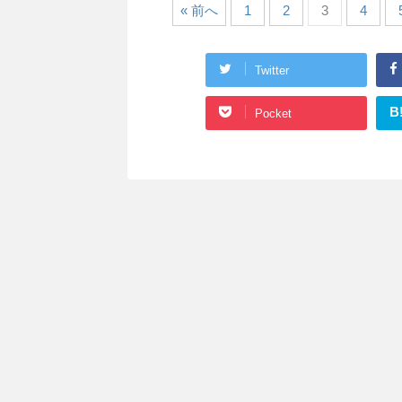
« 前へ
1
2
3
4
Twitter
B
Pocket