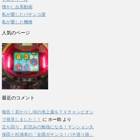
懐かし台系動画
私が愛したパチンコ屋
私が愛した機種
人気のページ
最近のコメント
報告！若かりし頃の池上蓮をＴＶチャンピオン
で発見しました！！
に ホー助 より
立ち回り、釘読みの勉強になる！マンション久
保田と杉浦幸の「全国ガチンコ！パチ巡り旅」