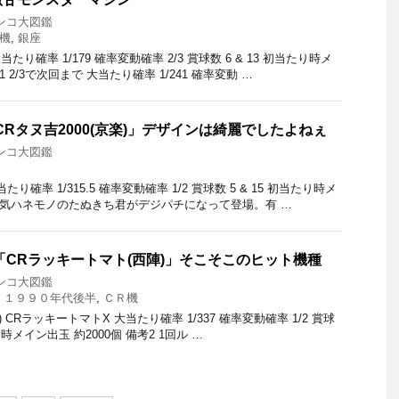
ンコ大図鑑
機
,
銀座
たり確率 1/179 確率変動確率 2/3 賞球数 6 & 13 初当たり時メ
1 2/3で次回まで 大当たり確率 1/241 確率変動 …
「CRタヌ吉2000(京楽)」デザインは綺麗でしたよねぇ
ンコ大図鑑
当たり確率 1/315.5 確率変動確率 1/2 賞球数 5 & 15 初当たり時メ
大人気ハネモノのたぬきち君がデジパチになって登場。有 …
】「CRラッキートマト(西陣)」そこそこのヒット機種
ンコ大図鑑
,
１９９０年代後半
,
ＣＲ機
 CRラッキートマトX 大当たり確率 1/337 確率変動確率 1/2 賞球
当たり時メイン出玉 約2000個 備考2 1回ル …