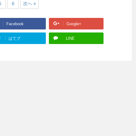
5
6
次へ »
Facebook
Google+
!
はてブ
LINE