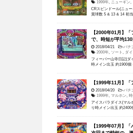
1999年
,
ニューギン
,
CRスピンドール(ニューギン
賞球数 5 & 13 & 14
【2000年01月】
で、時短が平均13
2018/04/21
-
パチ
2000年
,
ソート
,
ダイ
フィーバー山寺日記(ダイド
時メイン出玉 約1900個
【1999年11月
2018/04/20
-
パチ
1999年
,
マルホン
,
時
アイスパラダイス(マルホン)
り時メイン出玉 約240
【1999年07月
次回まで時短の、