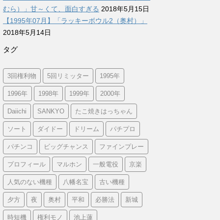
むら）」甘～くて、面白すぎる
2018年5月15日
【1995年07月】「ラッキーボウル2（奥村）」
2018年5月14日
タグ
3回権利物
5回リミッター
1995年
1996年
1998年
1999年
2000年
Daiichi
SANKYO
たこ焼きはっちゃん
ソート
ダイドー
ドリーム
パチプロ
パチンコ
ビッグチャンス
ファインプレー
プロフィール
マルホン
一般電役
京楽
人気のない機種
八幡名宝
古い機種
夕方
夜
奥村
平和
必勝法
新城
時短機
権利モノ
池上蓮